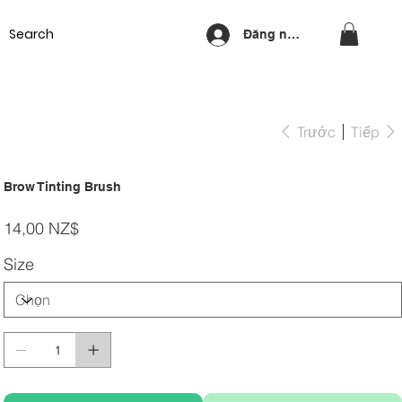
Equipment
Lash & Brows
Nails
Waxing
Training Cou
Đăng nhập
Trước
Tiếp
Brow Tinting Brush
Giá
14,00 NZ$
Size