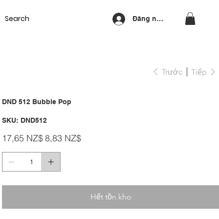
Equipment
Lash & Brows
Nails
Waxing
Training Cou
Đăng nhập
Trước
Tiếp
DND 512 Bubble Pop
SKU
SKU:
DND512
DND512
Giá
Giá
17,65 NZ$
8,83 NZ$
gốc
ưu
đãi
Hết tồn kho