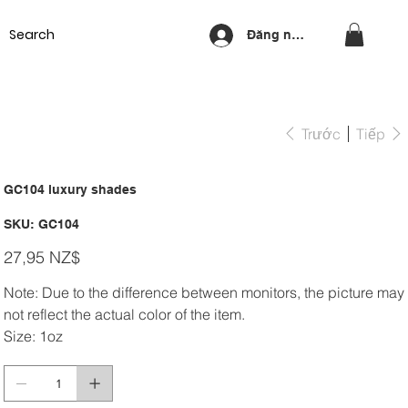
Equipment
Lash & Brows
Nails
Waxing
Training Cou
Đăng nhập
Trước
Tiếp
GC104 luxury shades
SKU
SKU:
GC104
GC104
Giá
27,95 NZ$
Note: Due to the difference between monitors, the picture may
not reflect the actual color of the item.
Size: 1oz