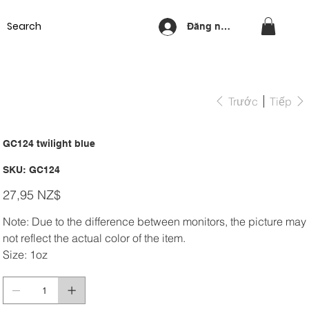
Equipment
Lash & Brows
Nails
Waxing
Training Cou
Đăng nhập
Trước
Tiếp
GC124 twilight blue
SKU
SKU:
GC124
GC124
Giá
27,95 NZ$
Note: Due to the difference between monitors, the picture may
not reflect the actual color of the item.
Size: 1oz