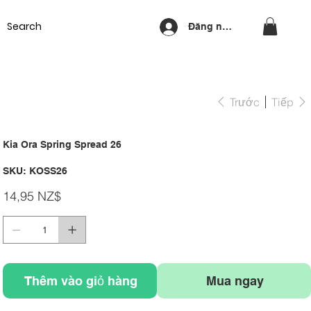
Equipment
Lash & Brows
Nails
Waxing
Training Cou
Đăng nhập
Trước
Tiếp
Kia Ora Spring Spread 26
SKU
SKU:
KOSS26
KOSS26
Giá
14,95 NZ$
Thêm vào giỏ hàng
Mua ngay