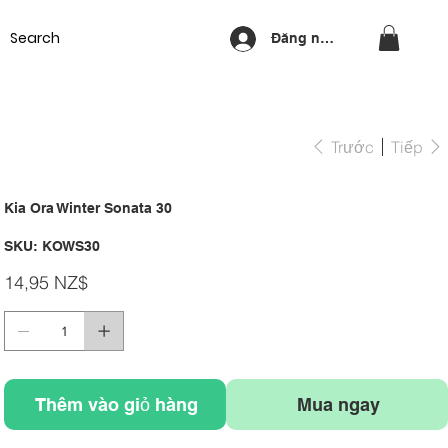
Equipment
Lash & Brows
Nails
Waxing
Training Cou
Đăng nhập
Trước
Tiếp
Kia Ora Winter Sonata 30
SKU
SKU:
KOWS30
KOWS30
Giá
14,95 NZ$
Thêm vào giỏ hàng
Mua ngay