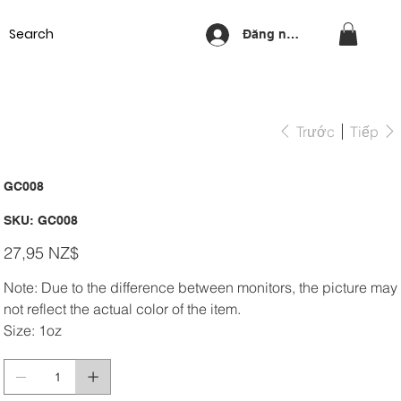
Equipment
Lash & Brows
Nails
Waxing
Training Cou
Đăng nhập
Trước
Tiếp
GC008
SKU
SKU:
GC008
GC008
Giá
27,95 NZ$
Note: Due to the difference between monitors, the picture may
not reflect the actual color of the item.
Size: 1oz