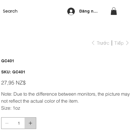
Equipment
Lash & Brows
Nails
Waxing
Training Cou
Đăng nhập
Trước
Tiếp
GC401
SKU
SKU:
GC401
GC401
Giá
27,95 NZ$
Note: Due to the difference between monitors, the picture may
not reflect the actual color of the item.
Size: 1oz